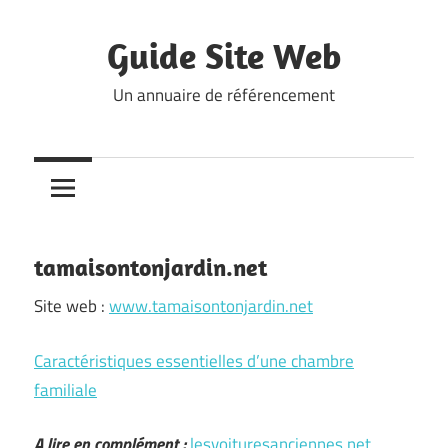
Skip
to
Guide Site Web
content
Un annuaire de référencement
tamaisontonjardin.net
Site web :
www.tamaisontonjardin.net
Caractéristiques essentielles d’une chambre
familiale
A lire en complément :
lesvoituresanciennes.net