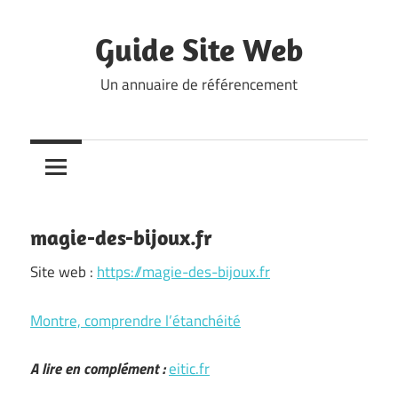
Skip
to
Guide Site Web
content
Un annuaire de référencement
magie-des-bijoux.fr
Site web :
https://magie-des-bijoux.fr
Montre, comprendre l’étanchéité
A lire en complément :
eitic.fr