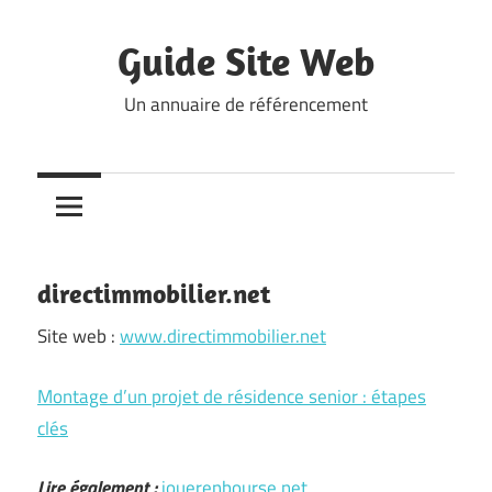
Skip
to
Guide Site Web
content
Un annuaire de référencement
directimmobilier.net
Site web :
www.directimmobilier.net
Montage d’un projet de résidence senior : étapes
clés
Lire également :
jouerenbourse.net