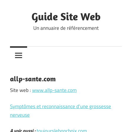
Skip
to
Guide Site Web
content
Un annuaire de référencement
allp-sante.com
Site web :
www.allp-sante.com
Symptômes et reconnaissance d’une grossesse
nerveuse
A voir aussi :
toujourslebonchoix.com